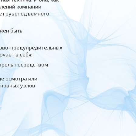
влений компании
ие грузоподъемного
лжен быть
ново-предупредительных
чает в себя:
троль посредством
де осмотра или
сновных узлов