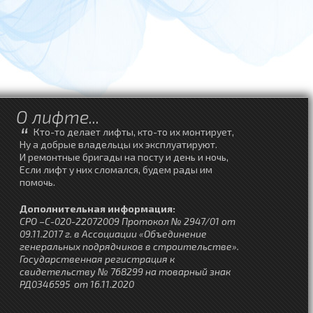
О лифте...
“
Кто-то делает лифты, кто-то их монтирует,
Ну а добрые владельцы их эксплуатируют.
И ремонтные бригады на посту и день и ночь,
Если лифт у них сломался, будем рады им
помочь.
Дополнительная информация:
СРО –С-020-22072009 Протокол № 2947/01 от
09.11.2017 г. в Ассоциации «Объединение
генеральных подрядчиков в строительстве».
Государственная регистрация к
свидетельству № 768299 на товарный знак
РД0346595 от 16.11.2020